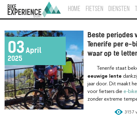
HOME
FIETSEN
DIENSTEN
Beste periodes 
03
Tenerife per e-
April
waar op te lette
2025
Tenerife staat be
eeuwige lente
dankzij
jaar door. Dit maakt h
voor fietsers die
e-bik
zonder extreme tempe
3157 vi