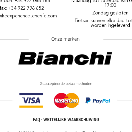
lefoon: +34 922 088 188
Maandag tot zaterdag van 0
17:00
fax: +34 922 796 652
Zondag gesloten
bikeexperiencetenerife.com
Fietsen kunnen elke dag to
worden ingeleverd
Onze merken
Geaccepteerde betaalmethoden
FAQ
·
WETTELIJKE WAARSCHUWING