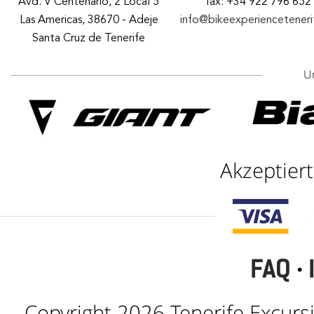
Avd. V Centenario, 2 Local 5
fax: +34 922 796 652
Las Americas, 38670 - Adeje
info@bikeexperiencetener
Santa Cruz de Tenerife
U
Akzeptier
FAQ
·
Copyright 2026 Tenerife Excursi