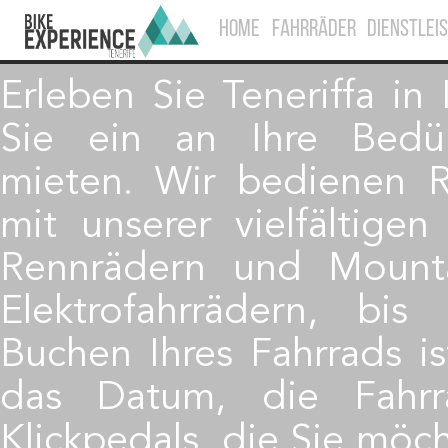
HOME
FAHRRÄDER
DIENSTLEI
Erleben Sie Teneriffa i
Sie ein an Ihre Bedür
mieten. Wir bedienen R
mit unserer vielfältige
Rennrädern und Mounta
Elektrofahrrädern, bis
Buchen Ihres Fahrrads is
das Datum, die Fahr
Klickpedals, die Sie möch