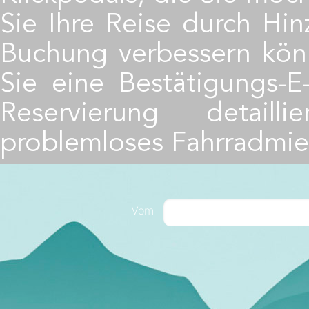
Sie Ihre Reise durch Hi
Buchung verbessern kön
Sie eine Bestätigungs-E
Reservierung detail
problemloses Fahrradmiet
Vom