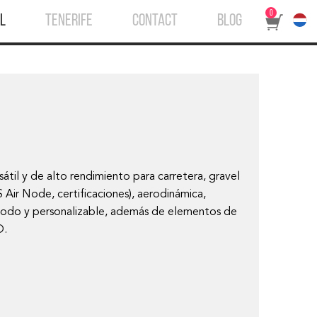
0
L
TENERIFE
CONTACT
BLOG
sátil y de alto rendimiento para carretera, gravel
Air Node, certificaciones), aerodinámica,
cómodo y personalizable, además de elementos de
D.