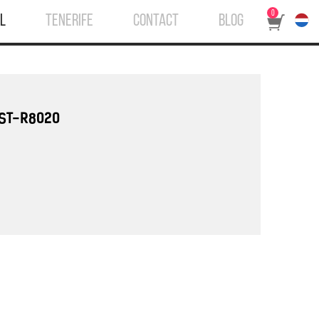
0
L
TENERIFE
CONTACT
BLOG
 ST-R8020