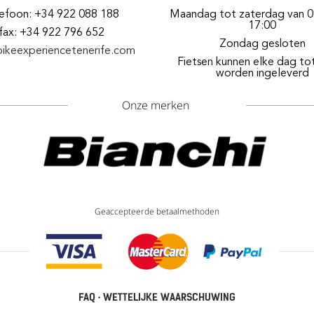
lefoon: +34 922 088 188
Maandag tot zaterdag van 0
17:00
fax: +34 922 796 652
Zondag gesloten
bikeexperiencetenerife.com
Fietsen kunnen elke dag to
worden ingeleverd
Onze merken
Geaccepteerde betaalmethoden
FAQ
·
WETTELIJKE WAARSCHUWING