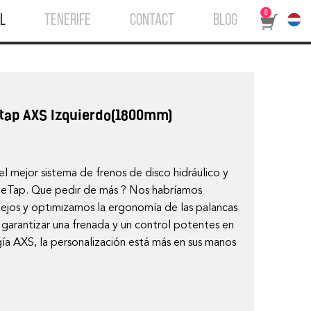
0
L
TENERIFE
CONTACT
BLOG
tap AXS Izquierdo(1800mm)
l mejor sistema de frenos de disco hidráulico y
os eTap. Que pedir de más ? Nos habríamos
 lejos y optimizamos la ergonomía de las palancas
 garantizar una frenada y un control potentes en
gía AXS, la personalización está más en sus manos