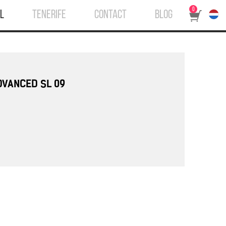
0
L
TENERIFE
CONTACT
BLOG
ADVANCED SL 09