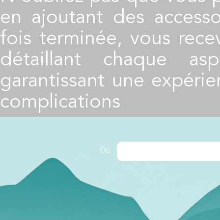
en ajoutant des accesso
fois terminée, vous rece
détaillant chaque asp
garantissant une expérie
complications
Du