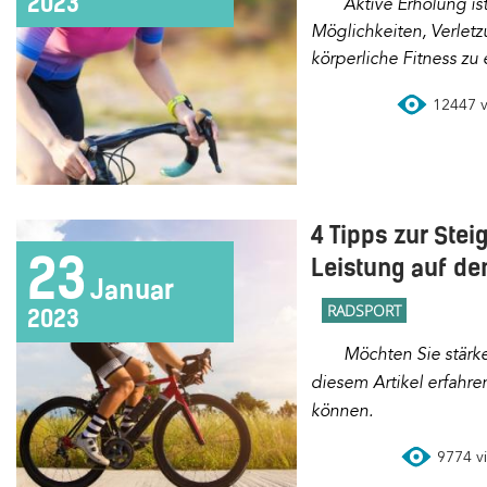
2023
Aktive Erholung ist eine der besten
Möglichkeiten, Verlet
körperliche Fitness zu 
12447 vi
4 Tipps zur Stei
23
Leistung auf d
Januar
RADSPORT
2023
Möchten Sie stärker auf dem Fahrrad werden? In
diesem Artikel erfahren
können.
9774 vi