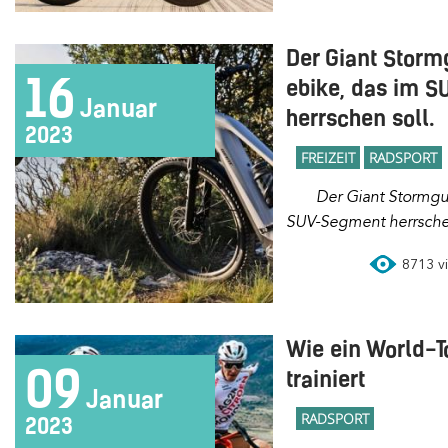
Der Giant Stormg
16
ebike, das im 
Januar
herrschen soll.
2023
FREIZEIT
RADSPORT
Der Giant Stormguard E+ ist ein ebike, das im
SUV-Segment herrschen
8713 vi
Wie ein World-T
09
trainiert
Januar
RADSPORT
2023