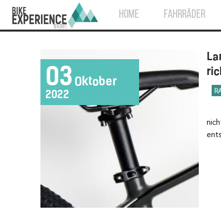
HOME
FAHRRÄDER
La
03
ri
Oktober
R
2022
nich
ents