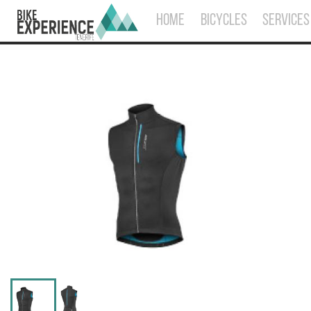
HOME
BICYCLES
SERVICES