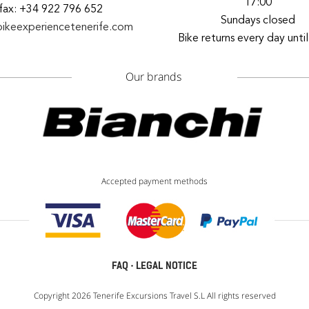
17:00
fax: +34 922 796 652
Sundays closed
bikeexperiencetenerife.com
Bike returns every day unti
Our brands
Accepted payment methods
FAQ
·
LEGAL NOTICE
Copyright 2026 Tenerife Excursions Travel S.L All rights reserved