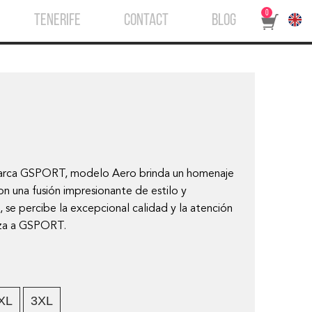
0
TENERIFE
CONTACT
BLOG
 marca GSPORT, modelo Aero brinda un homenaje
con una fusión impresionante de estilo y
 se percibe la excepcional calidad y la atención
riza a GSPORT.
XL
3XL