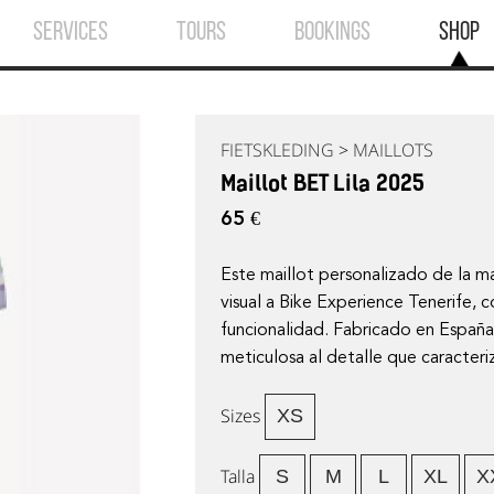
SERVICES
TOURS
BOOKINGS
SHOP
FIETSKLEDING
>
MAILLOTS
Maillot BET Lila 2025
65 €
Este maillot personalizado de la
visual a Bike Experience Tenerife, 
funcionalidad. Fabricado en España,
meticulosa al detalle que caracte
Sizes
XS
Talla
S
M
L
XL
X