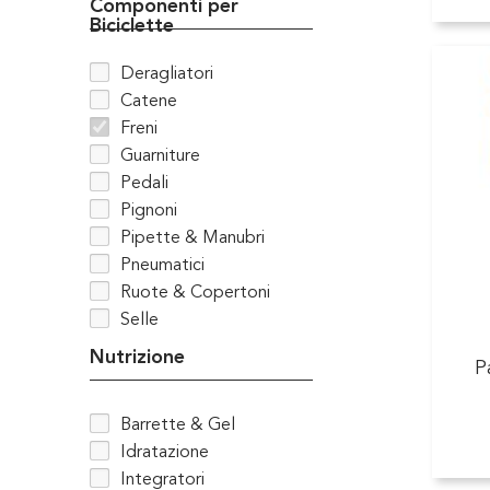
Componenti per
Biciclette
Deragliatori
Catene
Freni
Guarniture
Pedali
Pignoni
Pipette & Manubri
Pneumatici
Ruote & Copertoni
Selle
Nutrizione
P
Barrette & Gel
Idratazione
Integratori