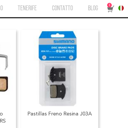
0
IO
TENERIFE
CONTATTO
BLOG
no
Pastillas Freno Resina J03A
 RS