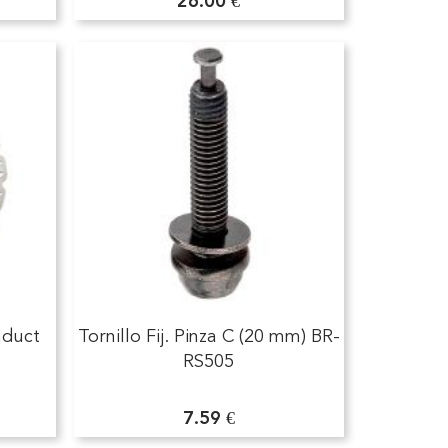
26.00 €
nduct
Tornillo Fij. Pinza C (20 mm) BR-
RS505
7.59 €