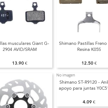
illas musculares Giant G­
Shimano Pastillas Freno
2904 AVID/SRAM
Resina K05S
13.90 €
12.50 €
No imagen
Shimano ST-R9120 - Anil
apoyo para juntas Y0C5
4.09 €