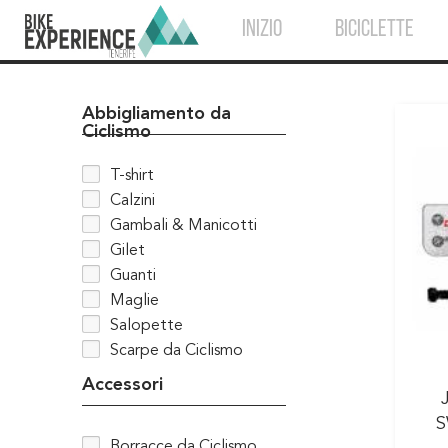
INIZIO
BICICLETTE
Abbigliamento da
Ciclismo
T-shirt
Calzini
Gambali & Manicotti
Gilet
Guanti
Maglie
Salopette
Scarpe da Ciclismo
Accessori
S
Borracce da Ciclismo