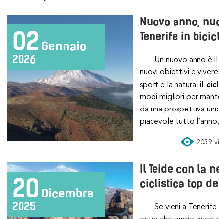
Nuovo anno, nuo
02
Tenerife in bicic
Gennaio
2026
Un nuovo anno è il momento ideale per fissare
nuovi obiettivi e viver
sport e la natura,
il ci
modi migliori per manten
da una prospettiva unic
piacevole tutto l’anno,
2059 vi
Il Teide con la n
20
ciclistica top de
Dicembre
2025
Se vieni a Tenerife tra dicembre e marzo, c’è un
extra che rende questo