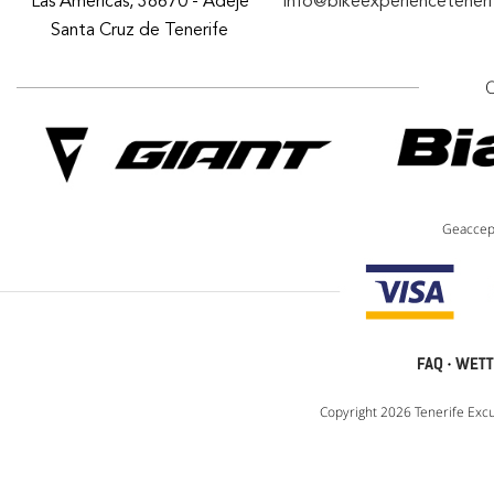
Las Americas, 38670 - Adeje
info@bikeexperiencetener
Santa Cruz de Tenerife
Geaccep
FAQ
·
WETT
Copyright 2026 Tenerife Excu