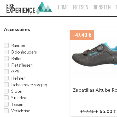
HOME
FIETSEN
DIENSTEN
Accessoires
-47.40 €
Banden
Bidonhouders
Brillen
Fietsflessen
GPS
Helmen
Lichaamsverzorging
Zapatillas Altube R
Sloten
Stuurlint
Tassen
Verlichting
112.40 €
65.00 €