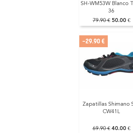
SH-WM53W Blanco T
36
79.90 €
50.00 €
-29.90 €
Zapatillas Shimano 
CW41L
69.90 €
40.00 €