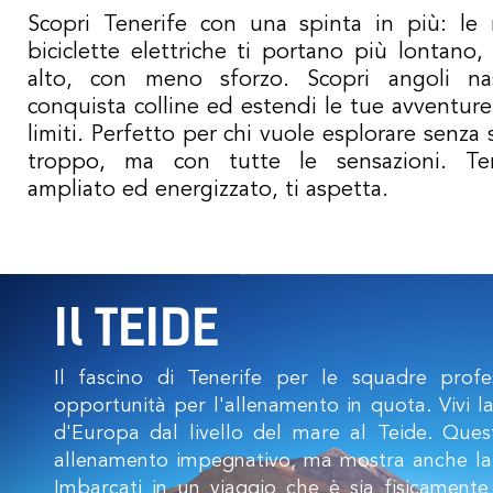
Scopri Tenerife con una spinta in più: le 
biciclette elettriche ti portano più lontano,
alto, con meno sforzo. Scopri angoli nas
conquista colline ed estendi le tue avventur
limiti. Perfetto per chi vuole esplorare senza
troppo, ma con tutte le sensazioni. Ten
ampliato ed energizzato, ti aspetta.
Il TEIDE
Il fascino di Tenerife per le squadre profess
opportunità per l'allenamento in quota. Vivi la
d'Europa dal livello del mare al Teide. Ques
allenamento impegnativo, ma mostra anche la st
Imbarcati in un viaggio che è sia fisicament