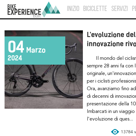
INIZIO
BICICLETTE
SERVIZI
P
L'evoluzione del
04
innovazione riv
Marzo
2024
Il mondo del ciclismo è stato cambiato per
sempre 28 anni fa con 
originale, un'innovazio
per i ciclisti professi
Ora, avanziamo fino ad
di decenni di innovazio
presentazione della 1
Imbarcati in un viaggi
l'evoluzione di ques...
13784 vi