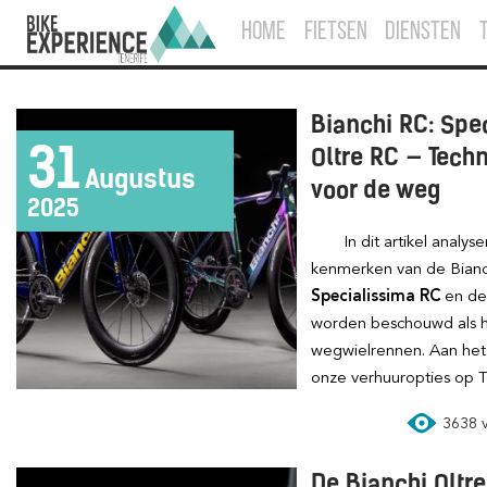
HOME
FIETSEN
DIENSTEN
Bianchi RC: Spe
31
Oltre RC — Techn
Augustus
voor de weg
2025
In dit artikel analyseren we de belangrijkste
kenmerken van de Bianc
Specialissima RC
en d
worden beschouwd als 
wegwielrennen. Aan het 
onze verhuuropties op T
3638 vi
De Bianchi Oltr