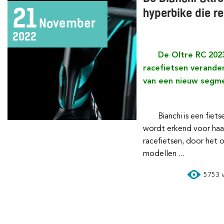
21
hyperbike die r
November
2022
De Oltre RC 2023 zal de wereld van
racefietsen verande
van een nieuw segme
Bianchi is een fietsenmerk dat door experts
wordt erkend voor haar
racefietsen, door het
modellen ...
5753 vi