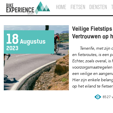
HOME
FIETSEN
DIENSTEN
Veilige Fietstips
18
Vertrouwen op h
Augustus
2023
Tenerife, met zijn diversiteit aan landschappen
en fietsroutes, is een p
Echter, zoals overal, i
voorzorgsmaatregelen
een veilige en aangen
Hier zijn enkele belan
op het eiland te fietsen
8527 vi