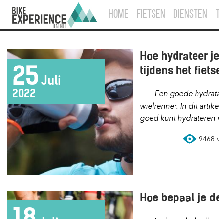
HOME
FIETSEN
DIENSTEN
Hoe hydrateer je
25
tijdens het fiet
Juli
2022
Een goede hydratatie is essentieel voor elke
wielrenner. In dit artik
goed kunt hydrateren vo
9468 vi
Hoe bepaal je d
18