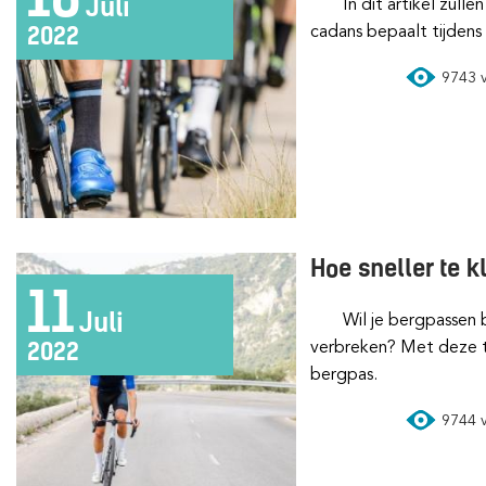
Juli
In dit artikel zullen we kijken naar hoe je de juiste
cadans bepaalt tijdens 
2022
9743 vi
Hoe sneller te 
11
Juli
Wil je bergpassen beklimmen en het record
verbreken? Met deze ti
2022
bergpas.
9744 vi