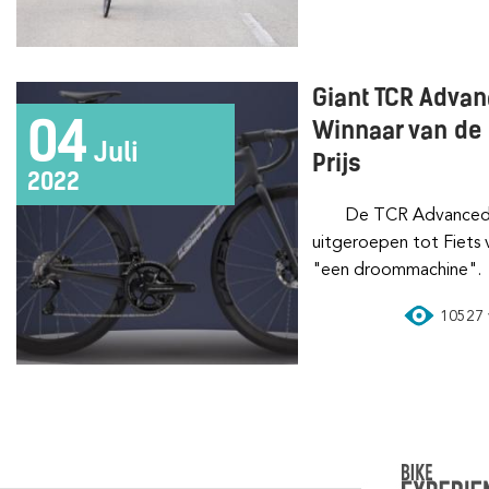
Giant TCR Advan
04
Winnaar van de 
Juli
Prijs
2022
De TCR Advanced SL Disc 0 wegracefiets is
uitgeroepen tot Fiets 
"een droommachine".
10527 v