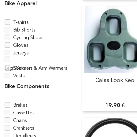
Bike Apparel
T-shirts
Bib Shorts
Cycling Shoes
Gloves
Jerseys
Leg Warmers & Arm Warmers
Socks
Vests
Calas Look Keo
Bike Components
19.90 €
Brakes
Cassettes
Chains
Cranksets
Derailleurs