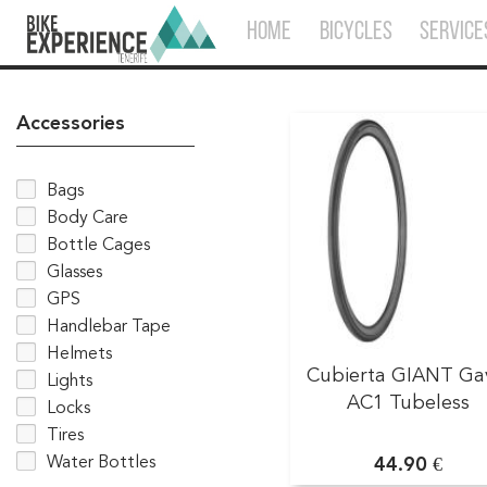
HOME
BICYCLES
SERVICE
Accessories
Bags
Body Care
Bottle Cages
Glasses
GPS
Handlebar Tape
Helmets
Cubierta GIANT Ga
Lights
AC1 Tubeless
Locks
Tires
Water Bottles
44.90 €