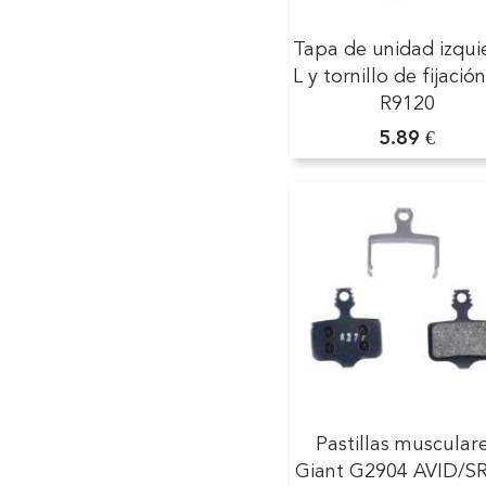
Tapa de unidad izqui
L y tornillo de fijació
R9120
5.89 €
Pastillas muscular
Giant G­2904 AVID/