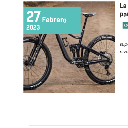
La
27
pa
Febrero
O
2023
supe
nive