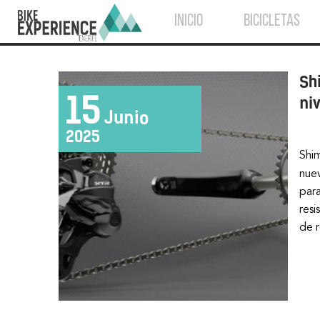
INICIO
BICICLETAS
Sh
15
ni
Junio
2025
Shim
nue
para
resi
de r