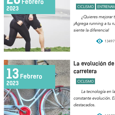
Febrero
CICLISMO
ENTRENAM
2023
¿Quieres mejorar tu rendimiento en la bicicleta?
¡Agrega running a tu r
siente la diferencia!
13497 
La evolución de 
13
carretera
Febrero
CICLISMO
2023
La tecnología en las bicis de carretera está en
constante evolución. E
destacados.