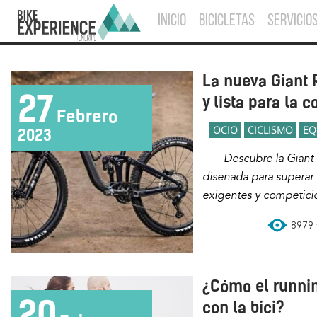
INICIO
BICICLETAS
SERVICIO
La nueva Giant 
27
y lista para la 
Febrero
OCIO
CICLISMO
EQ
2023
Descubre la Giant Reign 2023, una bici
diseñada para superar l
exigentes y competicio
8979 v
¿Cómo el runnin
20
con la bici?