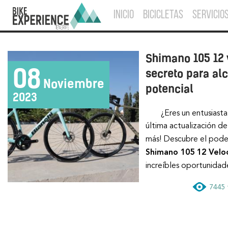
INICIO
BICICLETAS
SERVICIO
Shimano 105 12 
08
secreto para al
Noviembre
potencial
2023
¿Eres un entusiasta del ciclismo en busca de la
última actualización 
más! Descubre el poder
Shimano 105 12 Velo
increíbles oportunidad
7445 v