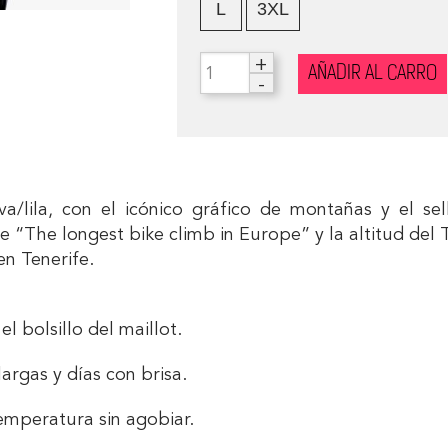
L
3XL
+
AÑADIR AL CARRO
-
va/lila, con el icónico gráfico de montañas y el se
le “
The longest bike climb in Europe
” y la altitud del
en Tenerife.
el bolsillo del maillot.
argas y días con brisa.
emperatura sin agobiar.