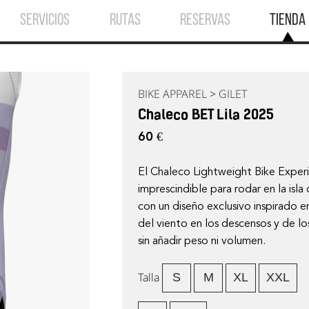
SERVICIOS
RUTAS
RESERVAS
TIENDA
BIKE APPAREL
>
GILET
Chaleco BET Lila 2025
60 €
El Chaleco Lightweight Bike Exper
imprescindible para rodar en la is
con un diseño exclusivo inspirado 
del viento en los descensos y de l
sin añadir peso ni volumen.
Talla
S
M
XL
XXL