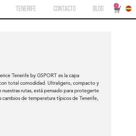
0
TENERIFE
CONTACTO
BLOG
ience Tenerife by GSPORT es la capa
la con total comodidad. Ultraligero, compacto y
en nuestras rutas, está pensado para protegerte
os cambios de temperatura típicos de Tenerife,