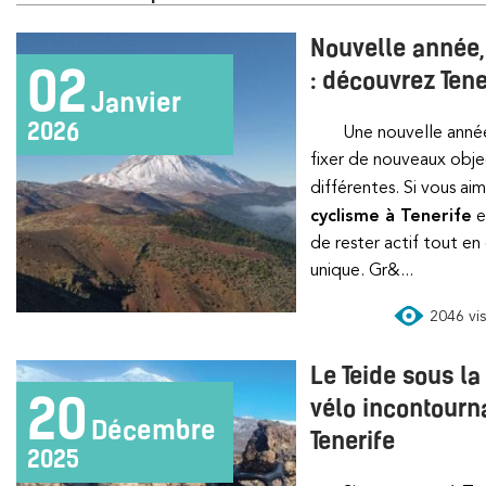
Nouvelle année,
02
: découvrez Tene
Janvier
2026
Une nouvelle année est le moment idéal pour se
fixer de nouveaux objec
différentes. Si vous ai
cyclisme à Tenerife
e
de rester actif tout en
unique. Gr&...
2046 vis
Le Teide sous la
20
vélo incontourna
Décembre
Tenerife
2025