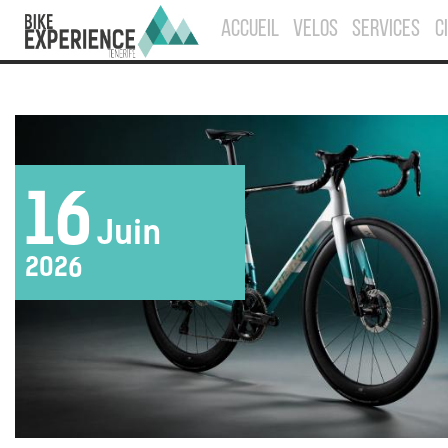
ACCUEIL
VELOS
SERVICES
C
16
Juin
2026