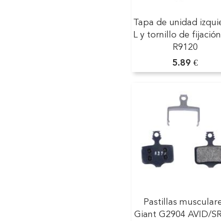
Tapa de unidad izqui
L y tornillo de fijació
R9120
5.89 €
Pastillas muscular
Giant G­2904 AVID/