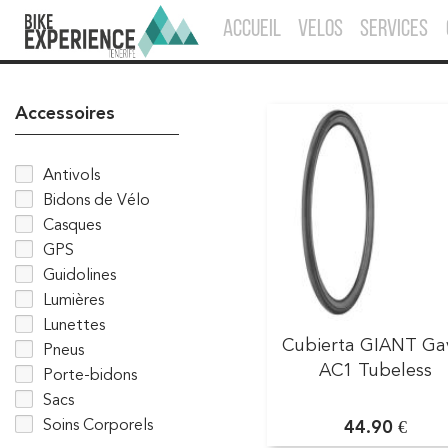
ACCUEIL
VELOS
SERVICES
Accessoires
Antivols
Bidons de Vélo
Casques
GPS
Guidolines
Lumières
Lunettes
Cubierta GIANT Ga
Pneus
AC1 Tubeless
Porte-bidons
Sacs
Soins Corporels
44.90 €