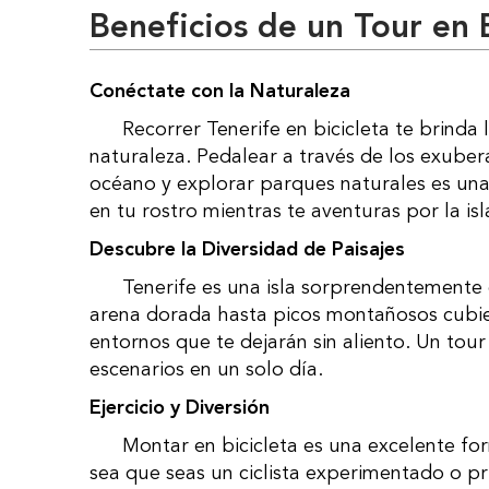
Beneficios de un Tour en B
Conéctate con la Naturaleza
Recorrer Tenerife en bicicleta te brinda la oportunidad de conectarte íntimamente con la
naturaleza. Pedalear a través de los exuber
océano y explorar parques naturales es una 
en tu rostro mientras te aventuras por la isl
Descubre la Diversidad de Paisajes
Tenerife es una isla sorprendentemente diversa en términos de paisajes. Desde playas de
arena dorada hasta picos montañosos cubiert
entornos que te dejarán sin aliento. Un tour
escenarios en un solo día.
Ejercicio y Diversión
Montar en bicicleta es una excelente forma de mantenerse activo mientras te diviertes. Ya
sea que seas un ciclista experimentado o pri