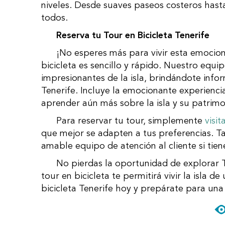
niveles. Desde suaves paseos costeros hast
todos.
Reserva tu Tour en Bicicleta Tenerife
¡No esperes más para vivir esta emocionante aventura en Tenerife! Reservar tu tour en
bicicleta es sencillo y rápido. Nuestro equi
impresionantes de la isla, brindándote infor
Tenerife. Incluye la emocionante experienc
aprender aún más sobre la isla y su patrimo
Para reservar tu tour, simplemente
visit
que mejor se adapten a tus preferencias. 
amable equipo de atención al cliente si tien
No pierdas la oportunidad de explorar Tenerife de una manera única y emocionante. Un
tour en bicicleta te permitirá vivir la isla 
bicicleta Tenerife hoy y prepárate para una 